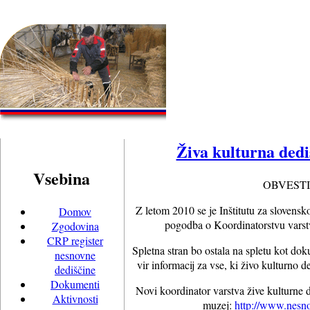
Živa kulturna dedi
Vsebina
OBVEST
Z letom 2010 se je Inštitutu za sloven
Domov
pogodba o Koordinatorstvu varstv
Zgodovina
CRP register
Spletna stran bo ostala na spletu kot dok
nesnovne
vir informacij za vse, ki živo kulturno d
dediščine
Dokumenti
Novi koordinator varstva žive kulturne d
Aktivnosti
muzej:
http://www.nesno