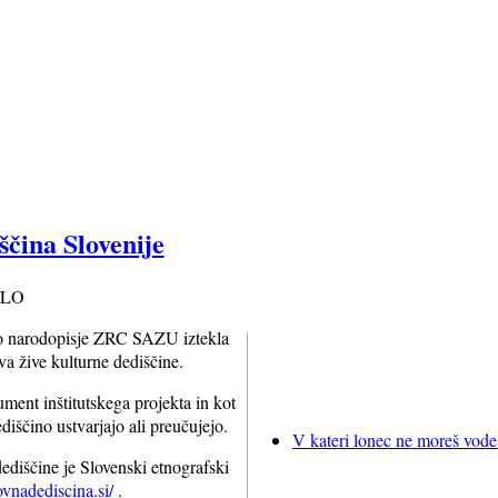
ščina Slovenije
ILO
sko narodopisje ZRC SAZU iztekla
a žive kulturne dediščine.
ument inštitutskega projekta in kot
ediščino ustvarjajo ali preučujejo.
V kateri lonec ne moreš vode 
ediščine je Slovenski etnografski
vnadediscina.si/
.